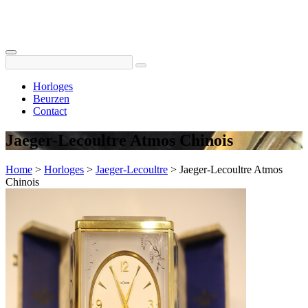
Horloges
Beurzen
Contact
Jaeger-Lecoultre Atmos Chinois
Home
>
Horloges
>
Jaeger-Lecoultre
>
Jaeger-Lecoultre Atmos
Chinois