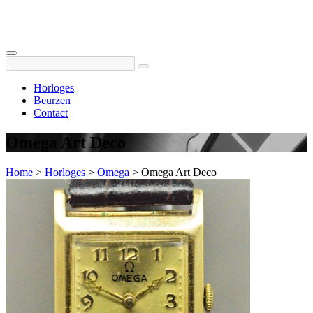
Horloges
Beurzen
Contact
Omega Art Deco
Home
>
Horloges
>
Omega
>
Omega Art Deco