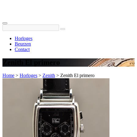
Horloges
Beurzen
Contact
Zenith El primero
Home
>
Horloges
>
Zenith
>
Zenith El primero